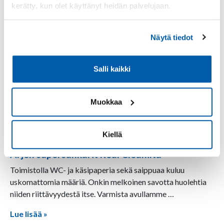
kerätty, kun olet käyttänyt heidän palvelujaan.
Katso lisää
Näytä tiedot
Salli kaikki
Muokkaa
Kiellä
Arjen supersankarit Real Cleanilta
8.5.2026
Toimistolla WC- ja käsipaperia sekä saippuaa kuluu
uskomattomia määriä. Onkin melkoinen savotta huolehtia
niiden riittävyydestä itse. Varmista avullamme …
Lue lisää »