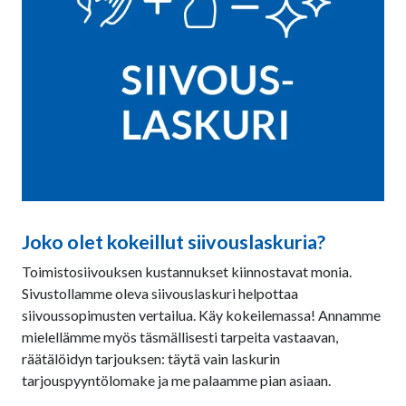
Joko olet kokeillut siivouslaskuria?
Toimistosiivouksen kustannukset kiinnostavat monia.
Sivustollamme oleva siivouslaskuri helpottaa
siivoussopimusten vertailua. Käy kokeilemassa! Annamme
mielellämme myös täsmällisesti tarpeita vastaavan,
räätälöidyn tarjouksen: täytä vain laskurin
tarjouspyyntölomake ja me palaamme pian asiaan.