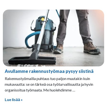
Avullamme rakennustyömaa pysyy siistinä
22.4.2026
Rakennustyömailla puhtaus tuo paljon muutakin kuin
mukavuutta: se on tärkeä osa työturvallisuutta ja hyvin
organisoitua työmaata. Me huolehdimme …
Lue lisää »