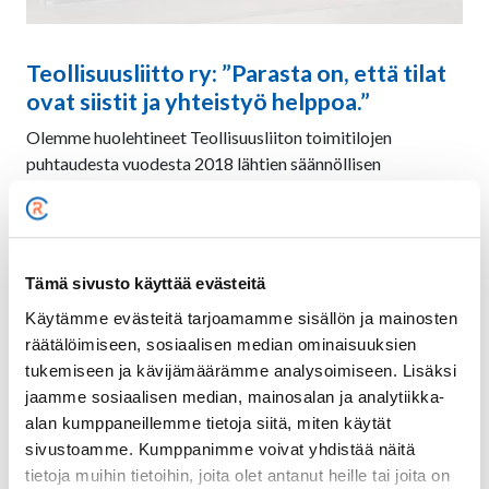
Teollisuusliitto ry: ”Parasta on, että tilat
ovat siistit ja yhteistyö helppoa.”
Olemme huolehtineet Teollisuusliiton toimitilojen
puhtaudesta vuodesta 2018 lähtien säännöllisen
ylläpitosiivouksen ja suursiivousten avulla. “Te huolehditte
kaikesta, eikä meidän tarvitse puuttua mihinkään.
Toiveitamme kuunnellaan ja kommunikointi on helppoa”,
kiinteistövastaava
Sari Hannula
Teollisuusliitosta kertoo.
Tämä sivusto käyttää evästeitä
Jos vaivaton yhteistyö kiinnostaa, suosittelemme
Käytämme evästeitä tarjoamamme sisällön ja mainosten
ottamaan yhteyttä
. Meille toimistojen puhtaus on kunnia-
räätälöimiseen, sosiaalisen median ominaisuuksien
asia.
tukemiseen ja kävijämäärämme analysoimiseen. Lisäksi
jaamme sosiaalisen median, mainosalan ja analytiikka-
Lue asiakkaidemme ajatuksia meistä
alan kumppaneillemme tietoja siitä, miten käytät
sivustoamme. Kumppanimme voivat yhdistää näitä
tietoja muihin tietoihin, joita olet antanut heille tai joita on