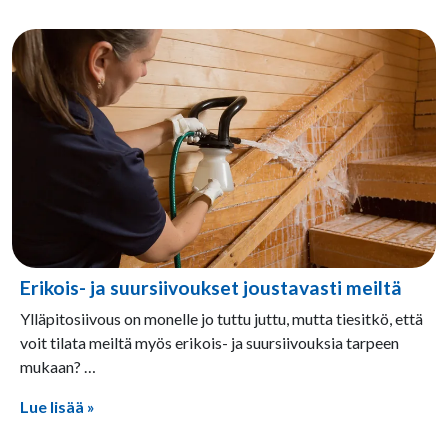
Erikois- ja suursiivoukset joustavasti meiltä
9.3.2026
Ylläpitosiivous on monelle jo tuttu juttu, mutta tiesitkö, että
voit tilata meiltä myös erikois- ja suursiivouksia tarpeen
mukaan? …
Lue lisää »