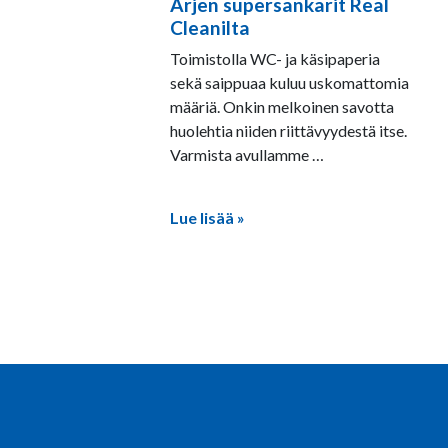
Arjen supersankarit Real
8.5.2026
Cleanilta
Toimistolla WC- ja käsipaperia
sekä saippuaa kuluu uskomattomia
määriä. Onkin melkoinen savotta
huolehtia niiden riittävyydestä itse.
Varmista avullamme …
Lue lisää »