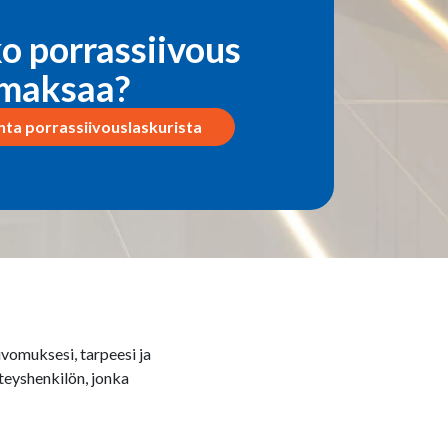
o porrassiivous
maksaa?
nta porrassiivouslaskurista
ivomuksesi, tarpeesi ja
teyshenkilön, jonka