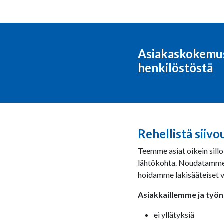
Asiakaskokemus
henkilöstöstä
Rehellistä siivo
Teemme asiat oikein sillo
lähtökohta. Noudatamme 
hoidamme lakisääteiset v
Asiakkaillemme ja työn
ei yllätyksiä