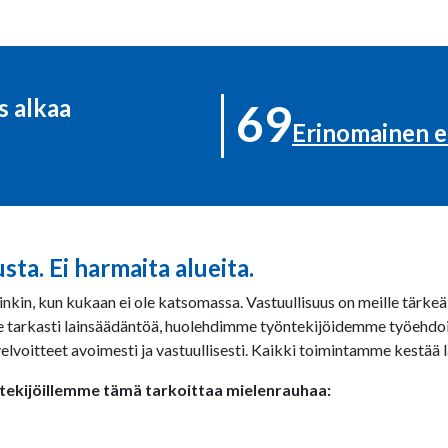
 alkaa
69
Erinomainen 
usta. Ei harmaita alueita.
inkin, kun kukaan ei ole katsomassa. Vastuullisuus on meille tärk
tarkasti lainsäädäntöä, huolehdimme työntekijöidemme työehdoist
elvoitteet avoimesti ja vastuullisesti. Kaikki toimintamme kestää
tekijöillemme tämä tarkoittaa mielenrauhaa: