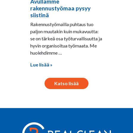
Avullamme
22.4.2026
rakennustyömaa pysyy
siistinä
Rakennustyömailla puhtaus tuo
paljon muutakin kuin mukavuutta:
se on tärkeä osa työturvallisuutta ja
hyvin organisoitua työmaata. Me
huolehdimme …
Lue lisää »
Katso lisää