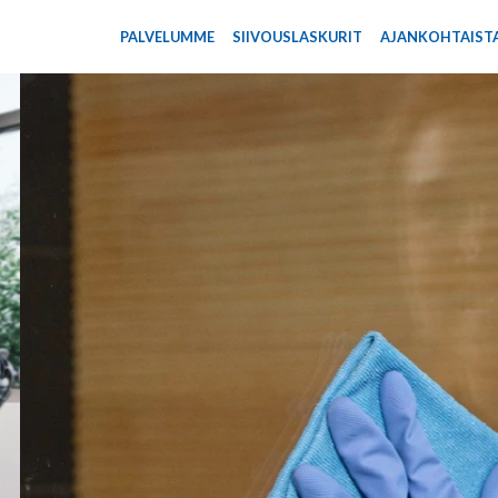
Siirry pääsisältöön
PALVELUMME
SIIVOUSLASKURIT
AJANKOHTAIST