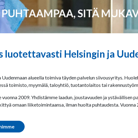
PUHTAAMPAA, SITÄ MUKA
us luotettavasti Helsingin ja U
ja Uudenmaan alueella toimiva täyden palvelun siivousyritys. Huol
essä toimisto, myymälä, taloyhtiö, tuotantolaitos tai rakennustyöm
uonna 2009. Yhdistämme laadun, joustavuuden ja ystävällisen pal
ttyä omaan liiketoimintaansa, ilman huolta puhtaudesta. Vuonna
ihimme