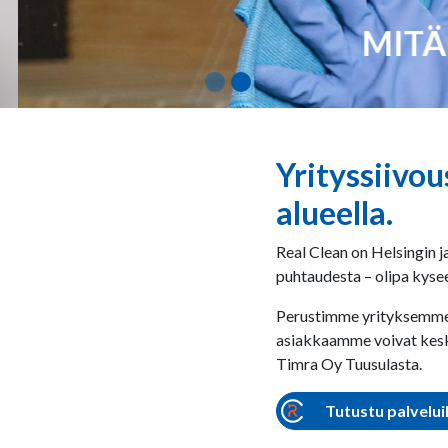
MITÄ 
Yrityssiivo
alueella.
Real Clean on Helsingin 
puhtaudesta – olipa kyse
Perustimme yrityksemme v
asiakkaamme voivat keski
Timra Oy Tuusulasta.
Tutustu palvelu