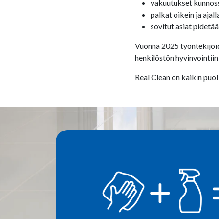
vakuutukset kunnos
palkat oikein ja ajall
sovitut asiat pidetä
Vuonna 2025 työntekijöi
henkilöstön hyvinvointiin
Real Clean on kaikin puol