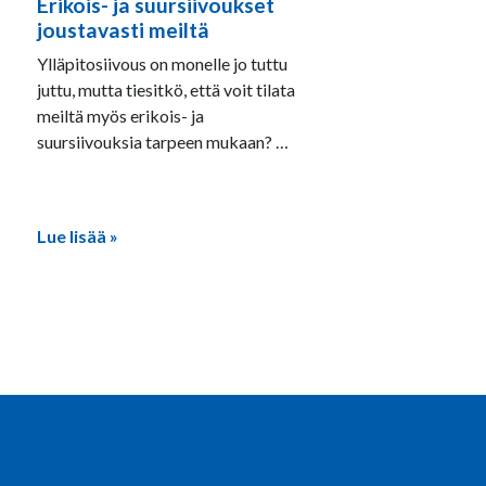
Erikois- ja suursiivoukset
9.3.2026
joustavasti meiltä
Ylläpitosiivous on monelle jo tuttu
juttu, mutta tiesitkö, että voit tilata
meiltä myös erikois- ja
suursiivouksia tarpeen mukaan? …
Lue lisää »