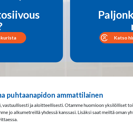
tosiivous
Paljonk
?
skurista
Katso hi
ma puhtaanapidon ammattilainen
astuullisesti ja aloitteellisesti. Otamme huomioon yksilölliset to
mme jo alkumetreillä yhdessä kanssasi. Lisäksi saat meiltä oman yh
ittaessa.