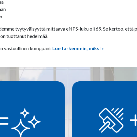
sa
aan
än
demme tyytyväisyyttä mittaava eNPS-luku oli 69. Se kertoo, ett
 on tuottanut hedelmää.
in vastuullinen kumppani.
Lue tarkemmin, miksi »