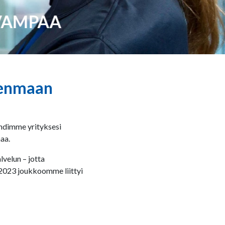
VAMPAA
udenmaan
ehdimme yrityksesi
aa.
velun – jotta
 2023 joukkoomme liittyi