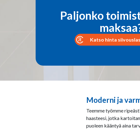
Paljonko toimis
maksaa
Katso hinta siivousla
Moderni ja var
Teemme työmme ripeästi, v
haasteesi, jotka kartoita
puoleen kääntyä aina tarv