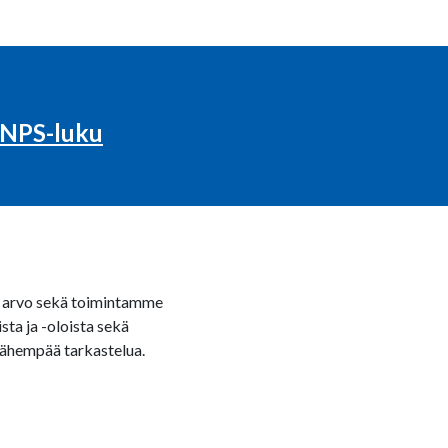
eNPS-luku
eä arvo sekä toimintamme
a ja -oloista sekä
 lähempää tarkastelua.